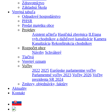
Zdravotníctvo
Základná Škola
Verejná tabuľa
Odpadové hospodárstvo
PHSR
Predaj majetku obce
Projekty
Asistent učiteľa
Hasičská zbrojnica
II.Etapa
vyb.chodníkov a dažďovej kanalizácie
Kamera
Kanalizácia
Rekonštrukcia chodníkov
Rozpočet obce
Návrhy
Schválený
Tlačivá
Verejný oznam
Voľby
2022
2025
Európske parlamentne voľby
Parlamentné voľby 2023
Voľby 2026
Voľby
prezidenta SR 2024
Zmluvy, objednávky, faktúry
Aktuality
Kontakt