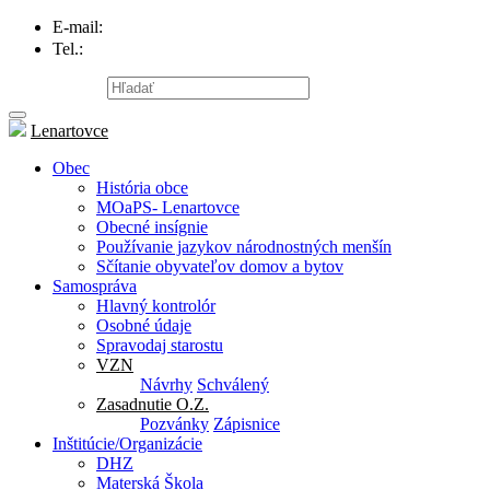
E-mail:
info@lenartovce.sk
Tel.:
047/559 32 11
Mapa stránky
Lenartovce
Obec
História obce
MOaPS- Lenartovce
Obecné insígnie
Používanie jazykov národnostných menšín
Sčítanie obyvateľov domov a bytov
Samospráva
Hlavný kontrolór
Osobné údaje
Spravodaj starostu
VZN
Návrhy
Schválený
Zasadnutie O.Z.
Pozvánky
Zápisnice
Inštitúcie/Organizácie
DHZ
Materská Škola