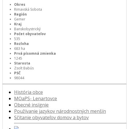
Okres
Rimavská Sobota
Región
Gemer
Kraj
Banskobystrický
Počet obyvateľov
535
Rozloha
683 ha
Prvá písomná zmienka
1245
Starosta
Zsolt Babús
PSČ
98044
História obce
MOaPS- Lenartovce
Obecné insígnie
Používanie jazykov národnostných menšín
Sčítanie obyvateľov domov a bytov