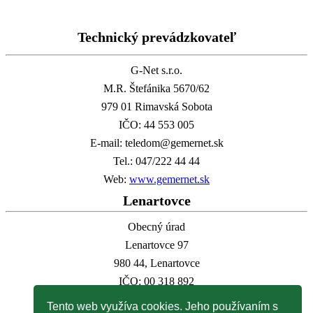
Technický prevádzkovateľ
G-Net s.r.o.
M.R. Štefánika 5670/62
979 01 Rimavská Sobota
IČO: 44 553 005
E-mail: teledom@gemernet.sk
Tel.: 047/222 44 44
Web:
www.gemernet.sk
Lenartovce
Obecný úrad
Lenartovce 97
980 44, Lenartovce
IČO: 00 318 892
E-mail:
info@lenartovce.sk
Tento web využíva cookies. Jeho používaním s