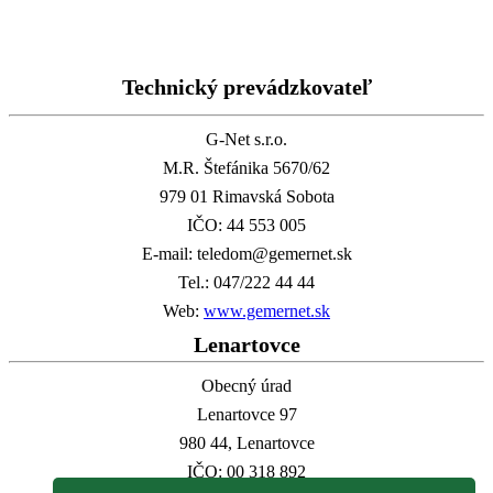
Technický prevádzkovateľ
G-Net s.r.o.
M.R. Štefánika 5670/62
979 01 Rimavská Sobota
IČO: 44 553 005
E-mail: teledom@gemernet.sk
Tel.: 047/222 44 44
Web:
www.gemernet.sk
Lenartovce
Obecný úrad
Lenartovce 97
980 44, Lenartovce
IČO: 00 318 892