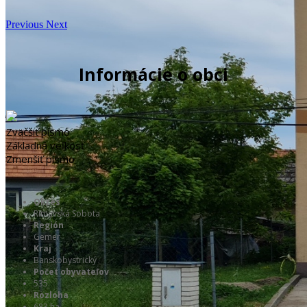
Previous
Next
Informácie o obci
Zväčšiť písmo
Základná veľkosť
Zmenšiť písmo
Okres
Rimavská Sobota
Región
Gemer
Kraj
Banskobystrický
Počet obyvateľov
535
Rozloha
683 ha