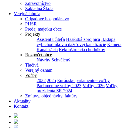
Zdravotníctvo
Základná Škola
Verejná tabuľa
Odpadové hospodárstvo
PHSR
Predaj majetku obce
Projekty
Asistent učiteľa
Hasičská zbrojnica
II.Etapa
vyb.chodníkov a dažďovej kanalizácie
Kamera
Kanalizácia
Rekonštrukcia chodníkov
Rozpočet obce
Návrhy
Schválený
Tlačivá
Verejný oznam
Voľby
2022
2025
Európske parlamentne voľby
Parlamentné voľby 2023
Voľby 2026
Voľby
prezidenta SR 2024
Zmluvy, objednávky, faktúry
Aktuality
Kontakt