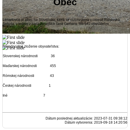
Obec
Lenartovce je obec na Slovensku, ktorá sa rozprestiera v okrese Rimavská
Sobota, v jednej z najúrodnejších časti Gemera. Má 542 obyvateľov.
Národnostné zloženie obyvateľstva:
Slovenskej národnosti 36
Maďarskej národnosti 455
Rómskej národnosti 43
Českej národnosti 1
Iné 7
Dátum poslednej aktualizácie: 2023-07-31 09:38:12
Dátum vytvorenia: 2019-09-18 14:20:56