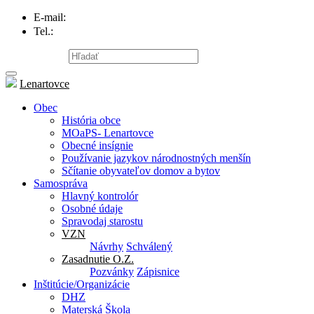
E-mail:
info@lenartovce.sk
Tel.:
047/559 32 11
Mapa stránky
Lenartovce
Obec
História obce
MOaPS- Lenartovce
Obecné insígnie
Používanie jazykov národnostných menšín
Sčítanie obyvateľov domov a bytov
Samospráva
Hlavný kontrolór
Osobné údaje
Spravodaj starostu
VZN
Návrhy
Schválený
Zasadnutie O.Z.
Pozvánky
Zápisnice
Inštitúcie/Organizácie
DHZ
Materská Škola