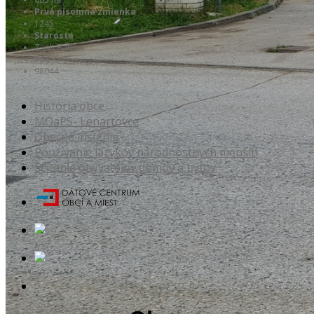
Prvá písomná zmienka
1245
Starosta
Zsolt Babús
PSČ
98044
História obce
MOaPS- Lenartovce
Obecné insígnie
Používanie jazykov národnostných menšín
Sčítanie obyvateľov domov a bytov