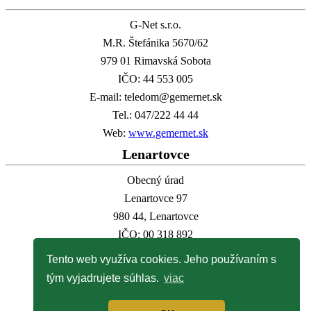
G-Net s.r.o.
M.R. Štefánika 5670/62
979 01 Rimavská Sobota
IČO: 44 553 005
E-mail: teledom@gemernet.sk
Tel.: 047/222 44 44
Web:
www.gemernet.sk
Lenartovce
Obecný úrad
Lenartovce 97
980 44, Lenartovce
IČO: 00 318 892
E-mail:
info@lenartovce.sk
Tento web využíva cookies. Jeho používaním s
Tel.:
047/559 32 11
tým vyjadrujete súhlas.
viac
Web:
www.lenartovce.sk
Kalendár