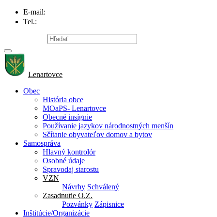
E-mail:
info@lenartovce.sk
Tel.:
047/559 32 11
Mapa stránky
Lenartovce
Obec
História obce
MOaPS- Lenartovce
Obecné insígnie
Používanie jazykov národnostných menšín
Sčítanie obyvateľov domov a bytov
Samospráva
Hlavný kontrolór
Osobné údaje
Spravodaj starostu
VZN
Návrhy
Schválený
Zasadnutie O.Z.
Pozvánky
Zápisnice
Inštitúcie/Organizácie