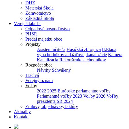
DHZ
Materská Škola
Zdravotníctvo
Základná Škola
Verejná tabuľa
Odpadové hospodárstvo
PHSR
Predaj majetku obce
Projekty
Asistent učiteľa
Hasičská zbrojnica
II.Etapa
vyb.chodníkov a dažďovej kanalizácie
Kamera
Kanalizácia
Rekonštrukcia chodníkov
Rozpočet obce
Návrhy
Schválený
Tlačivá
Verejný oznam
Voľby
2022
2025
Európske parlamentne voľby
Parlamentné voľby 2023
Voľby 2026
Voľby
prezidenta SR 2024
Zmluvy, objednávky, faktúry
Aktuality
Kontakt