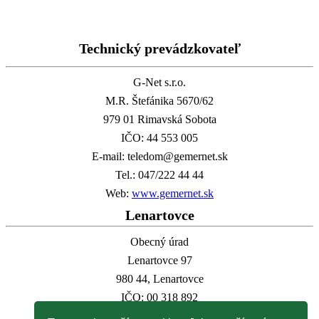
Technický prevádzkovateľ
G-Net s.r.o.
M.R. Štefánika 5670/62
979 01 Rimavská Sobota
IČO: 44 553 005
E-mail: teledom@gemernet.sk
Tel.: 047/222 44 44
Web:
www.gemernet.sk
Lenartovce
Obecný úrad
Lenartovce 97
980 44, Lenartovce
IČO: 00 318 892
E-mail:
info@lenartovce.sk