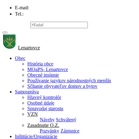
E-mail:
info@lenartovce.sk
Tel.:
047/559 32 11
Mapa stránky
Lenartovce
Obec
História obce
MOaPS- Lenartovce
Obecné insígnie
Používanie jazykov národnostných menšín
Sčítanie obyvateľov domov a bytov
Samospráva
Hlavný kontrolór
Osobné údaje
Spravodaj starostu
VZN
Návrhy
Schválený
Zasadnutie O.Z.
Pozvánky
Zápisnice
Inštitúcie/Organizácie