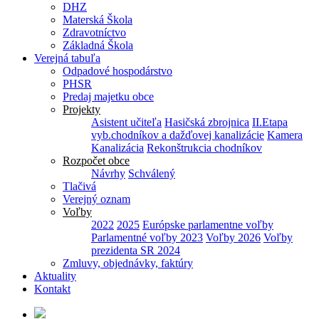
DHZ
Materská Škola
Zdravotníctvo
Základná Škola
Verejná tabuľa
Odpadové hospodárstvo
PHSR
Predaj majetku obce
Projekty
Asistent učiteľa
Hasičská zbrojnica
II.Etapa
vyb.chodníkov a dažďovej kanalizácie
Kamera
Kanalizácia
Rekonštrukcia chodníkov
Rozpočet obce
Návrhy
Schválený
Tlačivá
Verejný oznam
Voľby
2022
2025
Európske parlamentne voľby
Parlamentné voľby 2023
Voľby 2026
Voľby
prezidenta SR 2024
Zmluvy, objednávky, faktúry
Aktuality
Kontakt