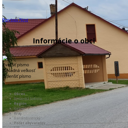
Previous
Next
Informácie o obci
Zväčšiť písmo
Základná veľkosť
Zmenšiť písmo
Okres
Rimavská Sobota
Región
Gemer
Kraj
Banskobystrický
Počet obyvateľov
535