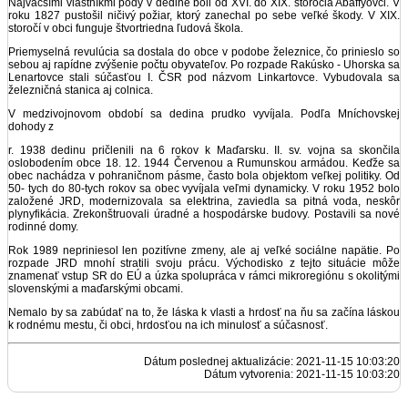
Najväčšími vlastníkmi pôdy v dedine boli od XVI. do XIX. storočia Abaffyovci. V
roku 1827 pustošil ničivý požiar, ktorý zanechal po sebe veľké škody. V XIX.
storočí v obci funguje štvortriedna ľudová škola.
Priemyselná revulúcia sa dostala do obce v podobe železnice, čo prinieslo so
sebou aj rapídne zvýšenie počtu obyvateľov. Po rozpade Rakúsko - Uhorska sa
Lenartovce stali súčasťou I. ČSR pod názvom Linkartovce. Vybudovala sa
železničná stanica aj colnica.
V medzivojnovom období sa dedina prudko vyvíjala. Podľa Mníchovskej
dohody z
r. 1938 dedinu pričlenili na 6 rokov k Maďarsku. II. sv. vojna sa skončila
oslobodením obce 18. 12. 1944 Červenou a Rumunskou armádou. Keďže sa
obec nachádza v pohraničnom pásme, často bola objektom veľkej politiky. Od
50- tych do 80-tych rokov sa obec vyvíjala veľmi dynamicky. V roku 1952 bolo
založené JRD, modernizovala sa elektrina, zaviedla sa pitná voda, neskôr
plynyfikácia. Zrekonštruovali úradné a hospodárske budovy. Postavili sa nové
rodinné domy.
Rok 1989 nepriniesol len pozitívne zmeny, ale aj veľké sociálne napätie. Po
rozpade JRD mnohí stratili svoju prácu. Východisko z tejto situácie môže
znamenať vstup SR do EÚ a úzka spolupráca v rámci mikroregiónu s okolitými
slovenskými a maďarskými obcami.
Nemalo by sa zabúdať na to, že láska k vlasti a hrdosť na ňu sa začína láskou
k rodnému mestu, či obci, hrdosťou na ich minulosť a súčasnosť.
Dátum poslednej aktualizácie: 2021-11-15 10:03:20
Dátum vytvorenia: 2021-11-15 10:03:20