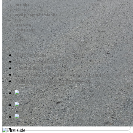
Rozloha
683 ha
Prvá písomná zmienka
1245
Starosta
Zsolt Babús
PSČ
98044
História obce
MOaPS- Lenartovce
Obecné insígnie
Používanie jazykov národnostných menšín
Sčítanie obyvateľov domov a bytov