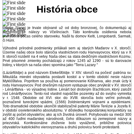
História obce
Údolie Slanej je trvale obývané už od doby bronzovej, čo dokumentujú aj
archeologické nálezy vo Včelínciach. Táto kontinuita osídlenia nebola
prerušená počas celého staroveku. Našli tu domov Kelti, Longobardi, Sarmati,
či Húni.
Výhodné prírodné podmienky prilákali sem aj starých Maďarov v X. storočí.
Územie našej obce bolo stáročia vlastníctvom rodu Hanvayovcov, ktorý sa v X
II. storočí rozdelil na 4 vetvy. Naša obec sa stala dedičným vlastníctvom Kozmu.
Prvé písomné zmienky pochádzajú z rokov 1245 až 1290 - sú to darovacie
listiny, v ktorých sa naša obec spomína jako "Terra Lazary "
(Lázárföldje) a pod názvom Elekešföldje. V XIV. storočí na počesť patróna sv.
Mikuláša miestni obyvatelia postavili kostol a v tomto období nesie názov
Myklóšfalva. Popritom sa používa aj pomenovanie Kišhanva, ako znak úcty k
rodu Hanvayovcov. Pod dnešným názvom vystupuje obec prvýkrát v XV. storočí
- Lénártfalva - vo výsadnej listine. Lénárt bol drobným šľachticom, ktorý založil
rod Lénártfyovcov. Tento rod vlastnil najväčšie pozemky až do svojho vymretia
v r. 1548. Obdobie od XVI. stor. do XVIII. storočia bolo veľmi pohnuté,
poznačené tureckými vpádmi, (1566) žoldnierskymi vojnami a epidémiami.
Toto dramatické obdobie ukončili stabilizačné patenty Márie Terézie a Jozefa II.
v období osvietenského absolutizmu. V dôsledku hospodárskej konjunktúry sa
zvýšil aj počet obyvateľov, ako aj ich životná úroveň. Pohybovalo sa medzi 300
až 400 ľuďmi maďarskej národnosti, čoho dôkazom sú zemepisné názvy a
priezviská. Konfesionálne zloženie bolo vyvážené, približne polovica
obyvateľov katolického vierovyznania a druhú polovicu tvorili protestanti.