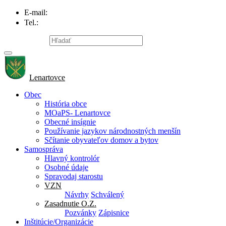
E-mail:
info@lenartovce.sk
Tel.:
047/559 32 11
Mapa stránky
Lenartovce
Obec
História obce
MOaPS- Lenartovce
Obecné insígnie
Používanie jazykov národnostných menšín
Sčítanie obyvateľov domov a bytov
Samospráva
Hlavný kontrolór
Osobné údaje
Spravodaj starostu
VZN
Návrhy
Schválený
Zasadnutie O.Z.
Pozvánky
Zápisnice
Inštitúcie/Organizácie