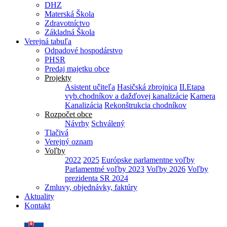
DHZ
Materská Škola
Zdravotníctvo
Základná Škola
Verejná tabuľa
Odpadové hospodárstvo
PHSR
Predaj majetku obce
Projekty
Asistent učiteľa
Hasičská zbrojnica
II.Etapa
vyb.chodníkov a dažďovej kanalizácie
Kamera
Kanalizácia
Rekonštrukcia chodníkov
Rozpočet obce
Návrhy
Schválený
Tlačivá
Verejný oznam
Voľby
2022
2025
Európske parlamentne voľby
Parlamentné voľby 2023
Voľby 2026
Voľby
prezidenta SR 2024
Zmluvy, objednávky, faktúry
Aktuality
Kontakt