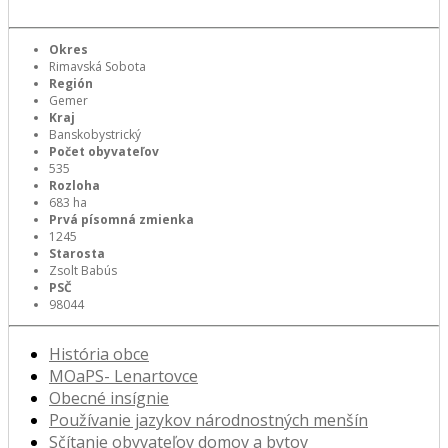
Okres
Rimavská Sobota
Región
Gemer
Kraj
Banskobystrický
Počet obyvateľov
535
Rozloha
683 ha
Prvá písomná zmienka
1245
Starosta
Zsolt Babús
PSČ
98044
História obce
MOaPS- Lenartovce
Obecné insígnie
Používanie jazykov národnostných menšín
Sčítanie obyvateľov domov a bytov