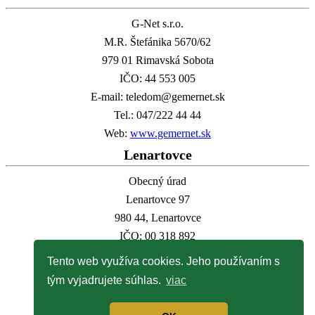
G-Net s.r.o.
M.R. Štefánika 5670/62
979 01 Rimavská Sobota
IČO: 44 553 005
E-mail: teledom@gemernet.sk
Tel.: 047/222 44 44
Web:
www.gemernet.sk
Lenartovce
Obecný úrad
Lenartovce 97
980 44, Lenartovce
IČO: 00 318 892
E-mail:
info@lenartovce.sk
Tento web využíva cookies. Jeho používaním s
Tel.:
047/559 32 11
tým vyjadrujete súhlas.
viac
Web:
www.lenartovce.sk
Kalendár