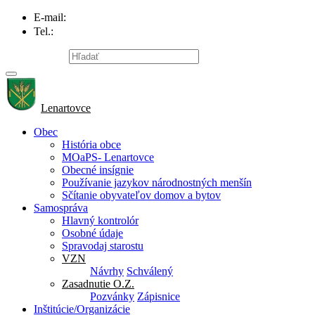
E-mail:
info@lenartovce.sk
Tel.:
047/559 32 11
Mapa stránky
Lenartovce
Obec
História obce
MOaPS- Lenartovce
Obecné insígnie
Používanie jazykov národnostných menšín
Sčítanie obyvateľov domov a bytov
Samospráva
Hlavný kontrolór
Osobné údaje
Spravodaj starostu
VZN
Návrhy
Schválený
Zasadnutie O.Z.
Pozvánky
Zápisnice
Inštitúcie/Organizácie