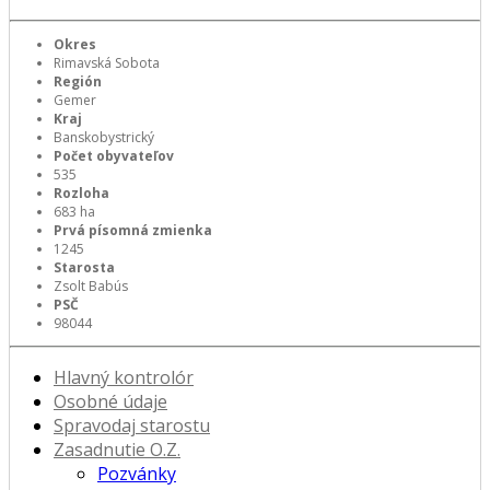
Okres
Rimavská Sobota
Región
Gemer
Kraj
Banskobystrický
Počet obyvateľov
535
Rozloha
683 ha
Prvá písomná zmienka
1245
Starosta
Zsolt Babús
PSČ
98044
Hlavný kontrolór
Osobné údaje
Spravodaj starostu
Zasadnutie O.Z.
Pozvánky