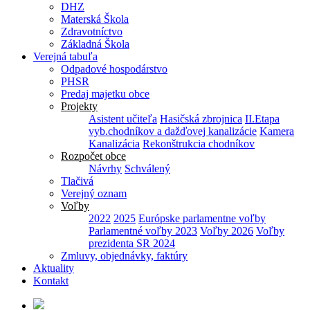
DHZ
Materská Škola
Zdravotníctvo
Základná Škola
Verejná tabuľa
Odpadové hospodárstvo
PHSR
Predaj majetku obce
Projekty
Asistent učiteľa
Hasičská zbrojnica
II.Etapa
vyb.chodníkov a dažďovej kanalizácie
Kamera
Kanalizácia
Rekonštrukcia chodníkov
Rozpočet obce
Návrhy
Schválený
Tlačivá
Verejný oznam
Voľby
2022
2025
Európske parlamentne voľby
Parlamentné voľby 2023
Voľby 2026
Voľby
prezidenta SR 2024
Zmluvy, objednávky, faktúry
Aktuality
Kontakt